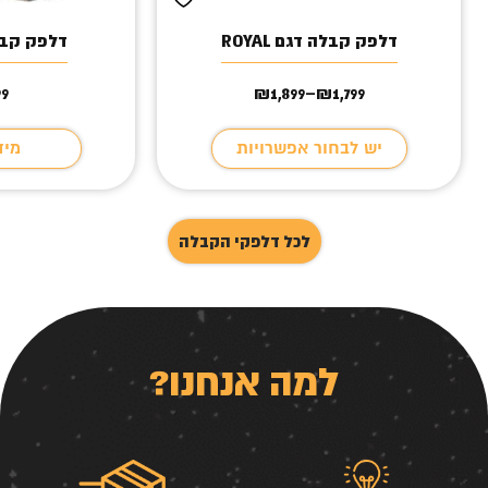
דלפק קבלה דגם ROYAL
דלפק קבל
99
₪
1,899
–
₪
1,799
טווח
מחירים:
יש לבחור אפשרויות
מיד
עד
לכל דלפקי הקבלה
למה אנחנו?