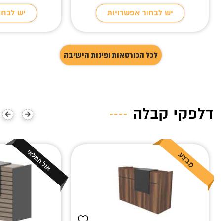
היה:
הוא:
יש לבחור אפשרויות
יש לבחו
₪4,200.
₪3,299.
לכל הכורסאות ופינות הישיבה
דלפקי קבלה