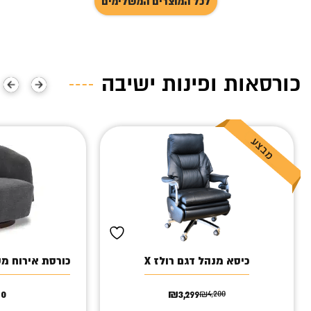
לכל המוצרים המשלימים
כורסאות ופינות ישיבה
כיסא מנהל דגם רולז X
כורסת אירוח מ
50
₪
3,299
₪
4,200
המחיר
המחיר
הנוכחי
המקורי