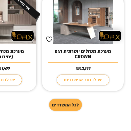
מערכת מנהלים יוקרתית דגם
CROWN
(יחידות
₪
7,499
₪
12,999
יש לבחור אפשרויות
יש לבחו
לכל המשרדים