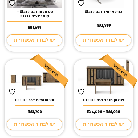
כורסא יחיד דגם SJ630
סט ספות דגם SJ630 –
קומבינציה 3+1+1
₪
1,899
₪
7,499
יש לבחור אפשרויות
יש לבחור אפשרויות
שולחן מנהל דגם OFFICE
סט מנהלים דגם OFFICE
₪
3,700
₪
1,400
–
₪
1,030
טווח
מחירים:
יש לבחור אפשרויות
יש לבחור אפשרויות
עד