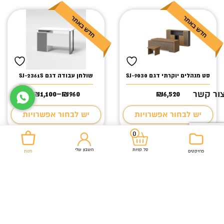
סט מנהלים יוקרתי דגם SJ-9030
שולחן עבודה דגם SJ-2361S
ור קשר
₪
1,100
–
₪
960
₪
6,520
טווח
מחירים:
יש לבחור אפשרויות
יש לבחור אפשרויות
עד
0
חשבון שלי
סל קניות
פרויקטים
חנות
שולחן משרדי כולל שלוחה דגם
שולחן פינת אוכל – דגם פיזה
FLORYA