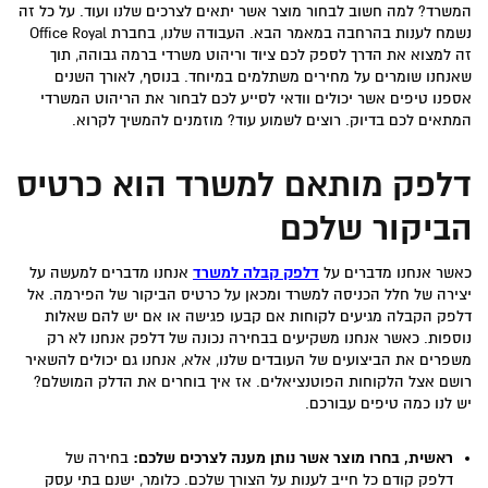
המשרד? למה חשוב לבחור מוצר אשר יתאים לצרכים שלנו ועוד. על כל זה
נשמח לענות בהרחבה במאמר הבא. העבודה שלנו, בחברת Office Royal
זה למצוא את הדרך לספק לכם ציוד וריהוט משרדי ברמה גבוהה, תוך
שאנחנו שומרים על מחירים משתלמים במיוחד. בנוסף, לאורך השנים
אספנו טיפים אשר יכולים וודאי לסייע לכם לבחור את הריהוט המשרדי
המתאים לכם בדיוק. רוצים לשמוע עוד? מוזמנים להמשיך לקרוא.
דלפק מותאם למשרד הוא כרטיס
הביקור שלכם
כאשר אנחנו מדברים על
דלפק קבלה למשרד
אנחנו מדברים למעשה על
יצירה של חלל הכניסה למשרד ומכאן על כרטיס הביקור של הפירמה. אל
דלפק הקבלה מגיעים לקוחות אם קבעו פגישה או אם יש להם שאלות
נוספות. כאשר אנחנו משקיעים בבחירה נכונה של דלפק אנחנו לא רק
משפרים את הביצועים של העובדים שלנו, אלא, אנחנו גם יכולים להשאיר
רושם אצל הלקוחות הפוטנציאלים. אז איך בוחרים את הדלק המושלם?
יש לנו כמה טיפים עבורכם.
ראשית, בחרו מוצר אשר נותן מענה לצרכים שלכם:
בחירה של
דלפק קודם כל חייב לענות על הצורך שלכם. כלומר, ישנם בתי עסק