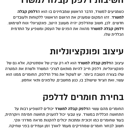
חשיבות
דלפק קבלה למשרד
כשמגיעים למשרד, הדבר הראשון שמבחינים בו הוא ה
דלפק קבלה
למשרד
. זהו המקום שמעניק את הרושם הראשוני ללקוחות ולעובדים
חדשים. לכן, חשוב שהדלפק יהיה מעוצב היטב, פונקציונלי ונוח לשימוש.
דלפק קבלה למשרד
מהווה את הפנים של העסק ומשפיע על התדמית
הכללית שלו.
עיצוב ופונקציונליות
עיצוב ה
דלפק קבלה למשרד
הוא לא רק עניין של אסתטיקה, אלא גם של
פונקציונליות. דלפק חייב להיות מותאם לצרכי המשרד ולשרת את המטרה
שלו בצורה הטובה ביותר. יש לשקול את גודל הדלפק, החומרים ממנו הוא
עשוי, ואת הציוד שישולב בו, כגון מחשבים, טלפונים ותאי אחסון.
בחירת חומרים לדלפק
החומרים מהם עשוי ה
דלפק קבלה למשרד
יכולים להשפיע רבות על
התחושה הכללית במשרד. עץ טבעי יכול להעניק תחושה חמימה ויוקרתית,
בעוד שחומרים כמו זכוכית ומתכות יכולים להקנות מראה מודרני ונקי.
חשוב לבחור חומרים שמחזיקים מעמד לאורך זמן ועמידים בפני שחיקה.