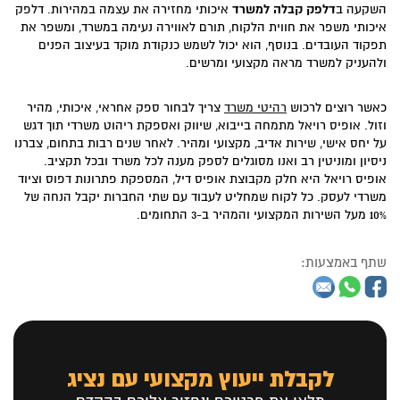
השקעה ב
דלפק קבלה למשרד
איכותי מחזירה את עצמה במהירות. דלפק
איכותי משפר את חווית הלקוח, תורם לאווירה נעימה במשרד, ומשפר את
תפקוד העובדים. בנוסף, הוא יכול לשמש כנקודת מוקד בעיצוב הפנים
ולהעניק למשרד מראה מקצועי ומרשים.
כאשר רוצים לרכוש
רהיטי משרד
צריך לבחור ספק אחראי, איכותי, מהיר
וזול. אופיס רויאל מתמחה בייבוא, שיווק ואספקת ריהוט משרדי תוך דגש
על יחס אישי, שירות אדיב, מקצועי ומהיר. לאחר שנים רבות בתחום, צברנו
ניסיון ומוניטין רב ואנו מסוגלים לספק מענה לכל משרד ובכל תקציב.
אופיס רויאל היא חלק מקבוצת אופיס דיל, המספקת פתרונות דפוס וציוד
משרדי לעסק. כל לקוח שמחליט לעבוד עם שתי החברות יקבל הנחה של
10% מעל השירות המקצועי והמהיר ב-3 התחומים.
שתף באמצעות:
לקבלת ייעוץ מקצועי עם נציג