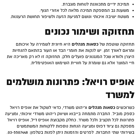
תמיכת ידיים מתכווננת לנוחות מוגברת.
משענת גב המספקת תמיכה מלאה לכל אזורי הגוף.
משטח ישיבה איכותי ונושם למניעת הזעה ולשיפור תחושת הרעננות.
תחזוקה ושימור נכונים
תחזוקה שוטפת של
כסאות מנהלים
היא חיונית לשמירה על איכותם
ומראם לאורך זמן. יש לנקות את חומרי הבד או העור בהתאם להנחיות
היצרן ולוודא שכל המנגנונים פועלים חלק. תחזוקה זו לא רק מאריכה את
חיי המוצר אלא גם שומרת על חוויית השימוש האופטימלית.
אופיס רויאל: פתרונות מושלמים
למשרד
כשרוכשים
כסאות מנהלים
וריהוט משרדי, כדאי לשקול את אופיס רויאל
כספק מוביל. החברה מתמחה בייבוא ושיווק ריהוט משרדי איכותי, ומציעה
פתרונות לכל תקציב ולכל משרד. כחלק מקבוצת אופיס דיל, אופיס רויאל
מספקת גם ציוד דפוס ומציעה הנחות נוספות ללקוחות המשתמשים
בשירותי שתי החברות. לפרטים והזמנות ניתן לפנות בטלפון: 03-5507448.