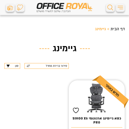
0
0
דף הבית
>
גיימינג
גיימינג
סנן
כסא גיימינג ארגונומי SIHOO X5
PRO