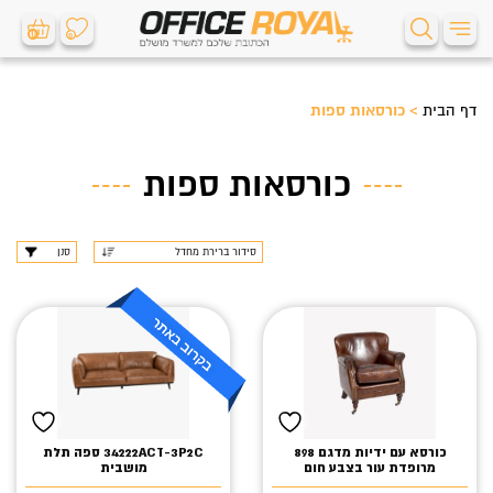
0
0
דף הבית
>
כורסאות ספות
כורסאות ספות
סנן
כורסא עם ידיות מדגם 898
34222ACT-3P2C ספה תלת
מרופדת עור בצבע חום
מושבית