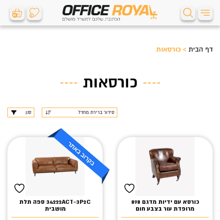
0
0
דף הבית
>
כורסאות
כורסאות
סנן
כורסא עם ידיות מדגם 898
34222ACT-3P2C ספה תלת
מרופדת עור בצבע חום
מושבית