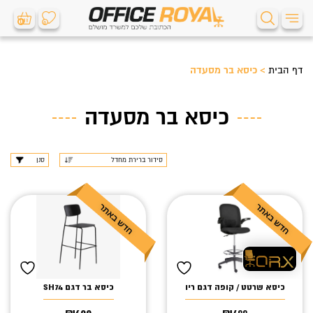
0
0
דף הבית
>
כיסא בר מסעדה
כיסא בר מסעדה
סנן
כיסא שרטט / קופה דגם ריו
כיסא בר דגם SH74
₪
600
₪
499