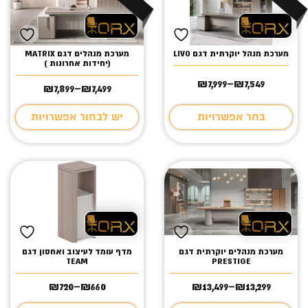
מערכת מנהל יוקרתית דגם LIVO
מערכת מנהלים דגם MATRIX
(יחידות אחרונות )
₪
7,999
–
₪
7,549
טווח
7,499
₪
–
7,899
₪
טווח
מחירים:
מחירים:
בחר אפשרויות
יש לבחור אפשרויות
עד
עד
מערכת מנהלים יוקרתית דגם
מדף עומד לעיצוב ואחסון דגם
TEAM
PRESTIGE
₪
720
–
₪
660
₪
13,499
–
₪
13,299
טווח
טווח
מחירים:
מחירים: