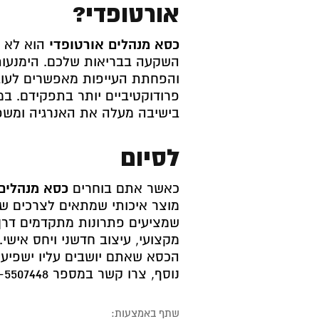
אורטופדי?
כסא מנהלים אורטופדי
הוא לא ר
השקעה בבריאות שלכם. הימנעות 
והפחתת העייפות מאפשרים לעוב
פרודוקטיביים יותר בתפקידם. במ
בישיבה מעלה את האנרגיה ומשפ
לסיום
כאשר אתם בוחרים
כסא מנהלים
מוצר איכותי שמתאים לצרכים שלכ
שמציעים פתרונות מתקדמים דרך 
מקצועי, עיצוב חדשני ויחס אישי
הכסא שאתם יושבים עליו ישפיע ע
נוסף, צרו קשר במספר 03-5507448 וקבלו גם הנחה מיוחדת!
שתף באמצעות: