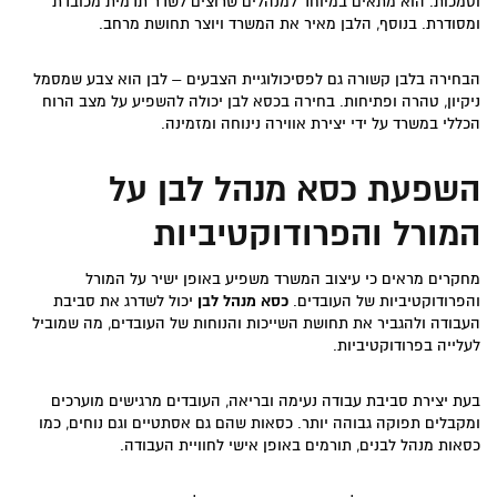
וסמכות. הוא מתאים במיוחד למנהלים שרוצים לשדר תדמית מכובדת
ומסודרת. בנוסף, הלבן מאיר את המשרד ויוצר תחושת מרחב.
הבחירה בלבן קשורה גם לפסיכולוגיית הצבעים – לבן הוא צבע שמסמל
ניקיון, טהרה ופתיחות. בחירה בכסא לבן יכולה להשפיע על מצב הרוח
הכללי במשרד על ידי יצירת אווירה נינוחה ומזמינה.
השפעת כסא מנהל לבן על
המורל והפרודוקטיביות
מחקרים מראים כי עיצוב המשרד משפיע באופן ישיר על המורל
והפרודוקטיביות של העובדים.
כסא מנהל לבן
יכול לשדרג את סביבת
העבודה ולהגביר את תחושת השייכות והנוחות של העובדים, מה שמוביל
לעלייה בפרודוקטיביות.
בעת יצירת סביבת עבודה נעימה ובריאה, העובדים מרגישים מוערכים
ומקבלים תפוקה גבוהה יותר. כסאות שהם גם אסתטיים וגם נוחים, כמו
כסאות מנהל לבנים, תורמים באופן אישי לחוויית העבודה.