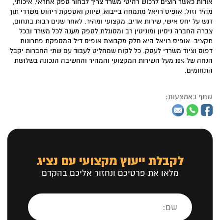
אודות כאשר רוצים לרכוש רהיטי משרד צריך לבחור ספק אחראי, איכותי,
מהיר וזול. אופיס רויאל מתמחה בייבוא, שיווק ואספקת ריהוט משרדי תוך
דגש על יחס אישי, שירות אדיב, מקצועי ומהיר. לאחר שנים רבות בתחום,
צברה החברה ניסיון ומוניטין רב ומסוגלת לספק מענה לכל משרד ובכל
תקציב. אופיס רויאל היא חלק מקבוצת אופיס דיל המספקת פתרונות
דפוס וציוד משרדי לעסק. כל לקוח שמחליט לעבוד עם שתי החברות יקבל
הנחה של 10% מעל השירות המקצועי והמהיר והחשיבה הנכונה בשלושת
התחומים.
שתף באמצעות:
לקבלת ייעוץ מקצועי עם נציג
מלאו את פרטיכם ונחזור אליכם בהקדם