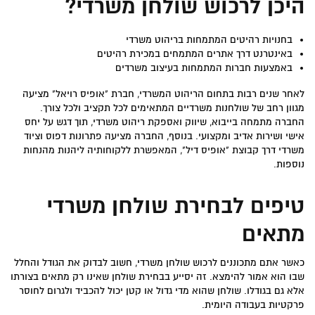
היכן לרכוש שולחן משרדי?
בחנויות רהיטים המתמחות בריהוט משרדי
באינטרנט דרך אתרים המתמחים במכירת רהיטים
באמצעות חברות המתמחות בעיצוב משרדים
לאחר שנים רבות בתחום הריהוט המשרדי, חברת "אופיס רויאל" מציעה
מגוון רחב של שולחנות משרדיים המתאימים לכל תקציב ולכל צורך.
החברה מתמחה בייבוא, שיווק ואספקת ריהוט משרדי, תוך דגש על יחס
אישי ושירות אדיב ומקצועי. בנוסף, החברה מציעה פתרונות דפוס וציוד
משרדי דרך קבוצת "אופיס דיל", המאפשרת ללקוחותיה ליהנות מהנחות
נוספות.
טיפים לבחירת שולחן משרדי
מתאים
כאשר אתם מתכוננים לרכוש שולחן משרדי, חשוב לבדוק את הגודל והחלל
שבו הוא אמור להימצא. זה יסייע בבחירת שולחן שאינו רק מתאים בצורתו
אלא גם בגודלו. שולחן שהוא מדי גדול או קטן יכול להכביד ולגרום לחוסר
פרקטיות בעבודה היומית.