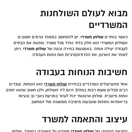
מבוא לעולם השולחנות
המשרדיים
כאשר בוחרים
שולחן משרדי
, יש להתחשב במספר גורמים חשובים.
השולחן המשרדי הוא חלק בלתי נפרד מכל משרד, ומהווה את הבסיס
לעבודה יעילה ונוחה. באמצעות בחירה נכונה של
שולחן משרדי
, ניתן
לשפר את הארגון, את הפרודוקטיביות ואת נוחות העבודה.
חשיבות הנוחות בעבודה
אחד מהשיקולים המרכזיים בבחירת
שולחן משרדי
הוא הנוחות. עובדים
רבים מבלים שעות רבות במהלך היום ליד השולחן, ולכן חשוב שהוא יספק
נוחות מיטבית. שולחן ארגונומי יכול לעזור במניעת כאבי גב ובעיות
בריאותיות נוספות שנובעות מישיבה ממושכת מול המחשב.
עיצוב והתאמה למשרד
המראה החיצוני של
שולחן משרדי
משפיע על האווירה במשרד. שולחן