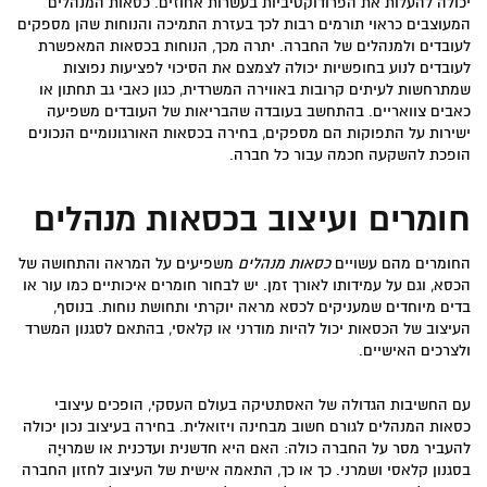
יכולה להעלות את הפרודוקטיביות בעשרות אחוזים. כסאות המנהלים
המעוצבים כראוי תורמים רבות לכך בעזרת התמיכה והנוחות שהן מספקים
לעובדים ולמנהלים של החברה. יתרה מכך, הנוחות בכסאות המאפשרת
לעובדים לנוע בחופשיות יכולה לצמצם את הסיכוי לפציעות נפוצות
שמתרחשות לעיתים קרובות באווירה המשרדית, כגון כאבי גב תחתון או
כאבים צוואריים. בהתחשב בעובדה שהבריאות של העובדים משפיעה
ישירות על התפוקות הם מספקים, בחירה בכסאות האורגונומיים הנכונים
הופכת להשקעה חכמה עבור כל חברה.
חומרים ועיצוב בכסאות מנהלים
החומרים מהם עשויים
כסאות מנהלים
משפיעים על המראה והתחושה של
הכסא, וגם על עמידותו לאורך זמן. יש לבחור חומרים איכותיים כמו עור או
בדים מיוחדים שמעניקים לכסא מראה יוקרתי ותחושת נוחות. בנוסף,
העיצוב של הכסאות יכול להיות מודרני או קלאסי, בהתאם לסגנון המשרד
ולצרכים האישיים.
עם החשיבות הגדולה של האסתטיקה בעולם העסקי, הופכים עיצובי
כסאות המנהלים לגורם חשוב מבחינה ויזואלית. בחירה בעיצוב נכון יכולה
להעביר מסר על החברה כולה: האם היא חדשנית ועדכנית או שמרוּיָה
בסגנון קלאסי ושמרני. כך או כך, התאמה אישית של העיצוב לחזון החברה