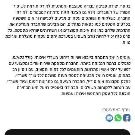
בנוסף, יצירת סביבה עבודה מעוצבת ואסתטית לא רק תורמת לשיפור
המורל של העובדים, אלא גם מציגה חזות מזמינה למבקרים ולאורחי
החברה. כשלקוחות ושותפים עסקיים מגיעים לפגישה ורואים השקעה
בפרטים הקטנים כמו כסאות מנהלים, הם מבינים שהחברה מעריכה את
התדמית שלהם כמו את איכות המוצרים או השירותים שהיא מספקת. כל
פרט כזה יכול להיות גורם משפיע במערכת יחסים עסקית מוצלחת וארוכת
טווח.
אופיס רויאל
מתמחה בייבוא ושיווק ריהוט משרדי איכותי, כולל
כסאות
מנהלים
ברמה הגבוהה ביותר. החברה מספקת שירות אדיב ומקצועי עם
דגש על יחס אישי ופתרונות מותאמים לכל לקוח ותקציב. עם ניסיון רב
בתחום, אופיס רויאל מבטיחה לספק מענה מושלם לכל צורך משרדי.
כחלק מקבוצת אופיס דיל, החברה מציעה גם פתרונות דפוס וציוד משרדי,
עם הנחות ללקוחות משולבים. הבחירה באופיס רויאל היא הבחירה
הנכונה לכל עסק המחפש איכות ואמינות.
שתף באמצעות: