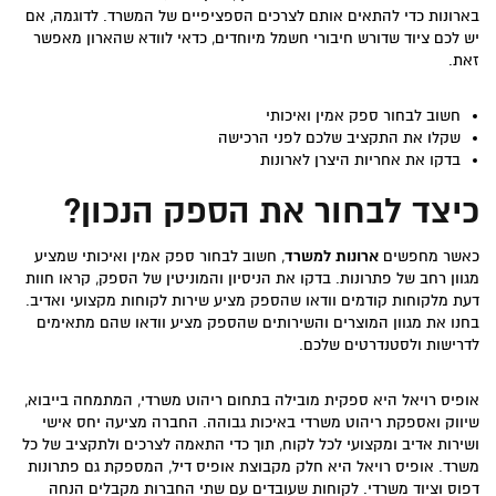
בארונות כדי להתאים אותם לצרכים הספציפיים של המשרד. לדוגמה, אם
יש לכם ציוד שדורש חיבורי חשמל מיוחדים, כדאי לוודא שהארון מאפשר
זאת.
חשוב לבחור ספק אמין ואיכותי
שקלו את התקציב שלכם לפני הרכישה
בדקו את אחריות היצרן לארונות
כיצד לבחור את הספק הנכון?
כאשר מחפשים
ארונות למשרד
, חשוב לבחור ספק אמין ואיכותי שמציע
מגוון רחב של פתרונות. בדקו את הניסיון והמוניטין של הספק, קראו חוות
דעת מלקוחות קודמים וודאו שהספק מציע שירות לקוחות מקצועי ואדיב.
בחנו את מגוון המוצרים והשירותים שהספק מציע וודאו שהם מתאימים
לדרישות ולסטנדרטים שלכם.
אופיס רויאל היא ספקית מובילה בתחום ריהוט משרדי, המתמחה בייבוא,
שיווק ואספקת ריהוט משרדי באיכות גבוהה. החברה מציעה יחס אישי
ושירות אדיב ומקצועי לכל לקוח, תוך כדי התאמה לצרכים ולתקציב של כל
משרד. אופיס רויאל היא חלק מקבוצת אופיס דיל, המספקת גם פתרונות
דפוס וציוד משרדי. לקוחות שעובדים עם שתי החברות מקבלים הנחה