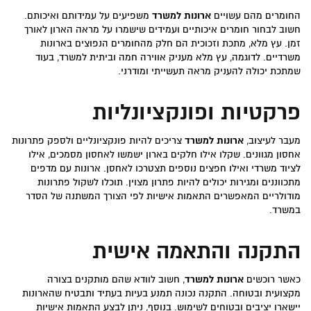
החומרים מהם עשויים
ארונות למשרד
משפיעים על עמידותם ואיכותם.
חשוב לבחור חומרים איכותיים ועמידים שישמרו על מראה הארון לאורך
זמן. עץ מלא, מתכת וזכוכית הם חלק מהחומרים הנפוצים בארונות
משרדיים. לדוגמה, עץ מלא מעניק אווירה חמה וביתית למשרד, בעוד
שמתכת יכולה להעניק מראה תעשייתי ומודרני.
פרקטיות ופונקציונליות
מעבר לעיצוב,
ארונות למשרד
צריכים להיות פונקציונליים ולספק פתרונות
אחסון מגוונים. שקלו אילו חלקים בארון ישמשו לאחסון מסמכים, אילו
לציוד משרדי ואילו חפצים נוספים תצטרכו לאחסן. ארונות עם מדפים
מתכווננים ומגירות יכולים להיות פתרון מצוין. תוכלו לשקול פתרונות
מודולריים המאפשרים התאמות אישיות לפי הצורך המשתנה של הסדר
במשרד.
התקנה והתאמה אישית
כאשר רוכשים
ארונות למשרד
, חשוב לוודא שהם מותקנים בצורה
מקצועית ובטוחה. התקנה נכונה תמנע בעיות בעתיד ותבטיח שהארונות
יישארו יציבים ובטוחים לשימוש. בנוסף, ניתן לבצע התאמות אישיות