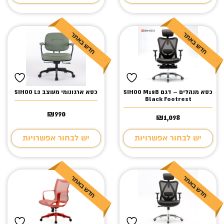
כסא מנהלים – דגם SIHOO M18B
כסא ארגונומי מעוצב SIHOO L3
Black Footrest
₪
990
₪
1,098
יש לבחור אפשרויות
יש לבחור אפשרויות