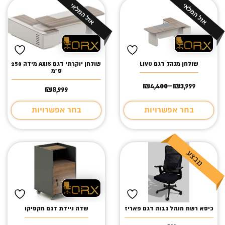
שולחן מנהל דגם LIVO
שולחן יוקרתי דגם AXIS מידה 250
ס"מ
₪
4,400
–
₪
3,999
טווח
8,999
₪
מחירים:
בחר אפשרויות
בחר אפשרויות
עד
כיסא רשת מנהל גבוה דגם פאריז
שדה ניידת דגם מקסיקו