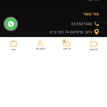
צור קשר
ור קשר
03-5507448
רחוב אלסלאם 74 כפר ברא
officeroyal20@gmail.com
0
חשבון שלי
סל קניות
פרויקטים
חנות
מוצרים שלנו
שולחנות למשרד
כיסא מנהל
ארונות ומגירות למשרד
כיסא מזכירה
גיימינג
שולחנות
שולחן ביתי למשרד
ארונות אחסון
ארונות אחסון ומדפים
משרדים