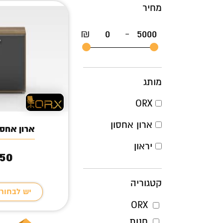
מחיר
₪
-
מותג
ORX
ארון אחסון
ארון אחסון 
יראון
50
קטגוריה
יש לבחור
ORX
חנות