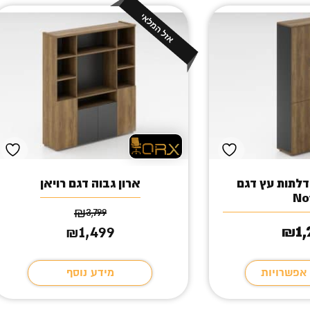
רון אחסון 4 דלתות עץ דגם
ארון גבוה דגם רויאן
No
₪
3,799
1
1,499
המחיר
המחיר
₪
₪
הנוכחי
המקורי
היה:
הוא:
 אפשרויות
מידע נוסף
₪1,499.
₪3,799.