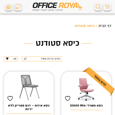
0
0
דף הבית
>
כיסא סטודנט
כיסא סטודנט
סנן
כסא משרדי SIHOO M76
כסא אירוח – דגם סטרייק ללא
ידיות