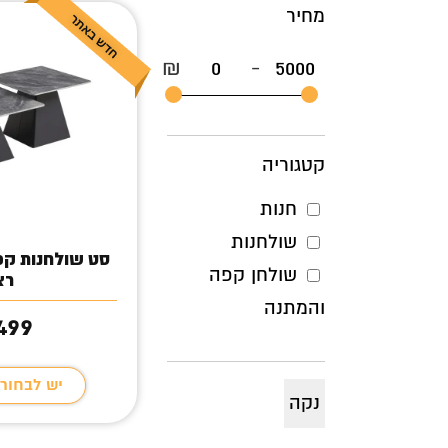
מחיר
₪
-
קטגוריה
חנות
שולחנות
סט שולחנות קפ
שולחן קפה
רא
והמתנה
,499
יש לבחור