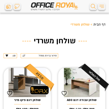
0
0
דף הבית
>
שולחן משרדי
שולחן משרדי
סנן
שולחן עבודה דגם ADO
שולחן דגם פיקו מיני
₪
1,199
–
₪
999
₪
1,449
–
₪
1,399