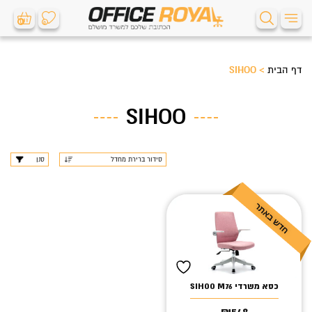
0
0
דף הבית
>
SIHOO
SIHOO
סנן
כסא משרדי SIHOO M76
₪
548