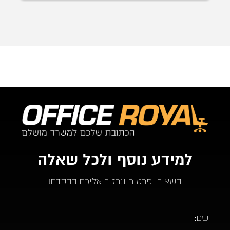
מ-24 שעות מההזמנה.
ממליץ בחום על אופיס רויאל.  ככול ויהיו לי צרכים עתידים 
לבטח אעדיף להשתמש בהם.
למידע נוסף ולכל שאלה
השאירו פרטים ונחזור אליכם בהקדם!