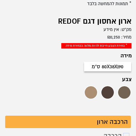
* תמונות להמחשה בלבד
ארון אחסון דגם REDOF
מק"ט:
אין מידע
מחיר:
1,250
₪
* בחירת הצבע חייבת להיות מלווה בבחירת מידה
מידה
80X38X190 ס"מ
80X38X190 ס"מ
צבע
אגוז וונציה
אגוז פארוק
אלון גרדין
הרכבה ארון
הרכבה