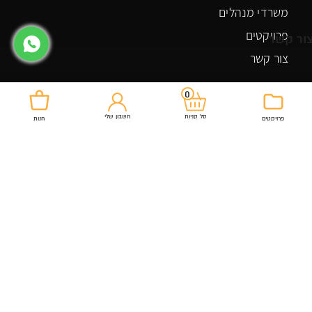
משרדי מנהלים
פרויקטים
ור קשר
צור קשר
0
צור קשר
חשבון שלי
סל קניות
פרויקטים
חנות
03-5507448
רחוב אלסלאם 74 כפר ברא
officeroyal20@gmail.com
מוצרים שלנו
שולחנות למשרד
כיסא מנהל
ארונות ומגירות למשרד
כיסא מזכירה