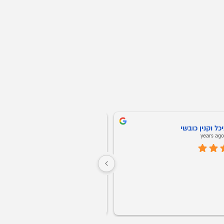
ני אריאב
Oz Buba
5 years ago
5 years ag
חברים אני ממליץ על אופיס רויאל מכל הלב! 
שירות ויחס אישי החל מהשניה הראשונה. 
התקשרתי ומיד שלחו לי דגמים לבקשתי 
ממש נדיר בנוף העסקים בארצנו.
בוואצאפ, תוך יעוץ והכוונה של מה כדאי עפ"י 
הצורך. קיבלתי ליווי אישי של של בחור בשם 
גבר שבגברים.