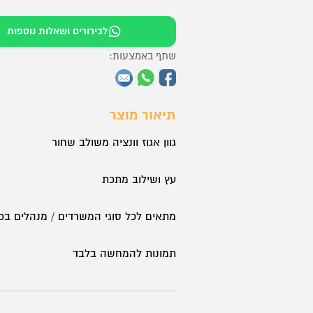
₪1,799.
₪2,800.
ארון
לבירורים ושאלות נוספות
/
כוננית
שתף באמצעות:
אחסון
דגם
תיאור מוצר
LENA
גוון אגוז וונציה משולב שחור
עץ ושילוב מתכת
מתאים לכל סוגי המשרדים / מנהלים בכי
תמונות להמחשה בלבד