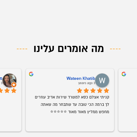
מה אומרים עלינו
ליזה בחרך
ב
o
4 years ago
שירות ממש מעולה עם יחס טוב עד גמר 
אמג'ד דואג שהמוצר יגיע במהירות וביעילות, 
התהליך
מוצרים ברמת גימור מדהימה. עכשיו הוא 
מאוד אוהבת
התחיל להביא חדרי ילדים גם אנחנו בהחלט 
עמג'אד, 