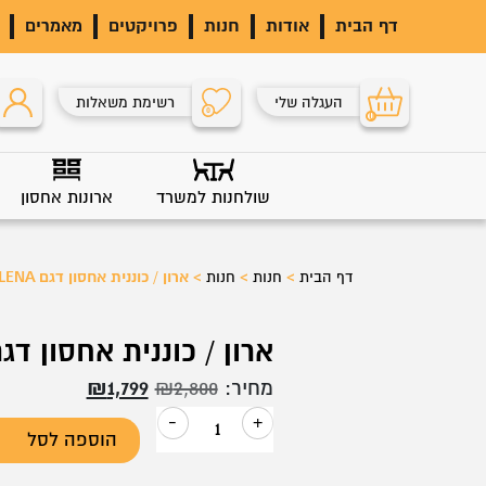
דף הבית
אודות
חנות
פרויקטים
מאמרים
העגלה שלי
רשימת משאלות
0
0
שולחנות למשרד
ארונות אחסון
דף הבית
>
חנות
>
חנות
>
ארון / כוננית אחסון דגם LENA
ארון / כוננית אחסון דגם NA
המחיר
המחיר
מחיר:
2,800
₪
1,799
₪
המקורי
הנוכחי
-
+
הוספה לסל
כמות
היה:
הוא:
של