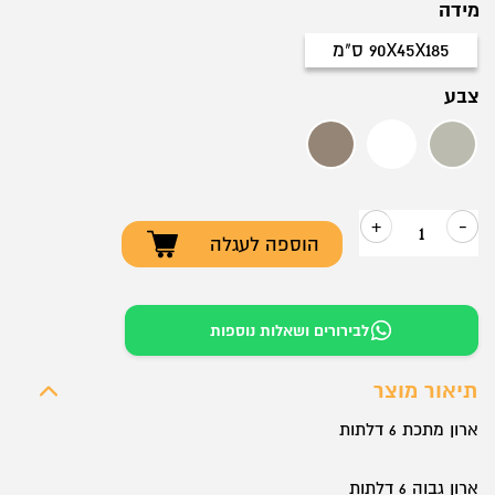
מידה
90X45X185 ס"מ
90X45X185 ס"מ
צבע
אפור
לבן
מעטפת חום דלתות קרם
+
-
הוספה לעגלה
כמות
של
ארון
לבירורים ושאלות נוספות
מתכת
–
תיאור מוצר
דגם
ארון מתכת 6 דלתות
7022
/
ארון גבוה 6 דלתות