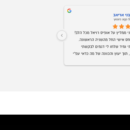
ני אריאב
Oz Buba
5 years ago
5 years ag
חברים אני ממליץ על אופיס רויאל מכל הלב! 
שירות ויחס אישי החל מהשניה הראשונה. 
התקשרתי ומיד שלחו לי דגמים לבקשתי 
ממש נדיר בנוף העסקים בארצנו.
בוואצאפ, תוך יעוץ והכוונה של מה כדאי עפ"י 
הצורך. קיבלתי ליווי אישי של של בחור בשם 
גבר שבגברים.
הזמנתי ביום חמישי סט שלם חלומי למשרד 
בעיכוב של כמה ימים.
וכבר ביום ראשון הכל היה מורכב לשביעות 
ך יומיים בלבד!
אני ממליץ לכל מי שמחפש ריהוט משרדי, 
ליהנות ממוצרי פרמיום, במחירים הכי טובים 
המשרדים ועד לקבלת הריהוט והרכ
הכבוד לכם ותמשיכו כך!
מלא.