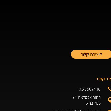
💖🏆🥇
ור קשר
03-5507448
רחוב אלסלאם 74
כפר ברא