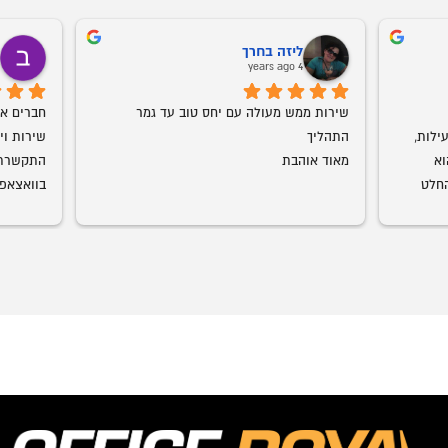
ליזה בחרך
ב
o
4 years ago
שירות ממש מעולה עם יחס טוב עד גמר 
אמג'ד דואג שהמוצר יגיע במהירות וביעילות, 
התהליך
מוצרים ברמת גימור מדהימה. עכשיו הוא 
מאוד אוהבת
התחיל להביא חדרי ילדים גם אנחנו בהחלט 
עמג'אד, 
רצוני, תו
שיש. כל 