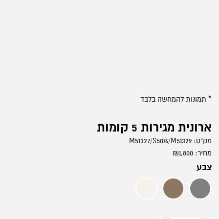
* תמונות להמחשה בלבד
ארונית מגירות 5 קומות
מק"ט:
M51327/S5076/M51329
מחיר:
1,800
₪
צבע
אפור כהה
לבן
חום משולב קרם