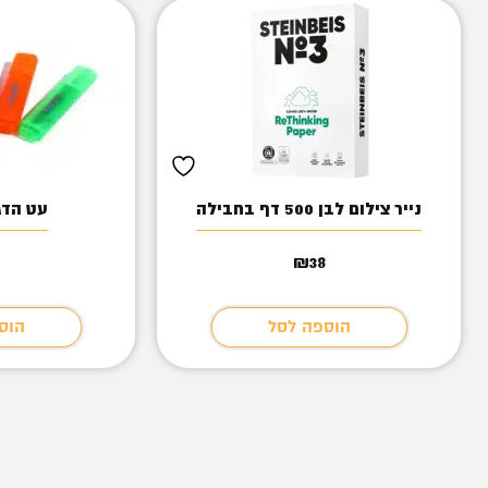
נייר צילום לבן 500 דף בחבילה
עט הדג
₪
38
הוספה לסל
הוס