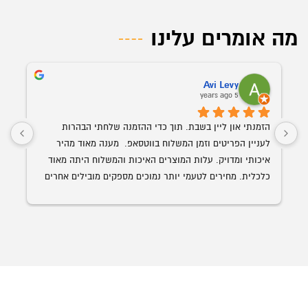
מה אומרים עלינו
Avi Levy
5 years ago
הזמנתי און ליין בשבת. תוך כדי ההזמנה שלחתי הבהרות 
לעניין הפריטים וזמן המשלוח בווטסאפ.  מענה מאוד מהיר 
איכותי ומדויק. עלות המוצרים האיכות והמשלוח היתה מאוד 
כלכלית. מחירים לטעמי יותר נמוכים מספקים מובילים אחרים 
השולחן הנבחר 
עם איכות ושירות הרבה יותר גבוה. האספקה היתה תוך פחות 
מ-24 שעות מההזמנה.
ממליץ בחום על אופיס רויאל.  ככול ויהיו לי צרכים עתידים 
לבטח אעדיף להשתמש בהם.