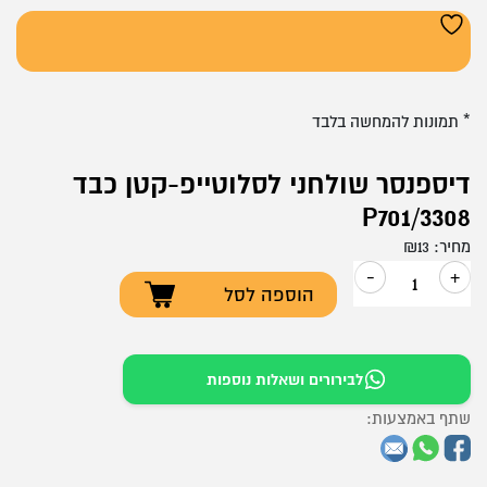
* תמונות להמחשה בלבד
דיספנסר שולחני לסלוטייפ-קטן כבד
P701/3308
מחיר:
13
₪
-
+
הוספה לסל
כמות
של
דיספנסר
לבירורים ושאלות נוספות
שולחני
שתף באמצעות:
לסלוטייפ-קטן
כבד