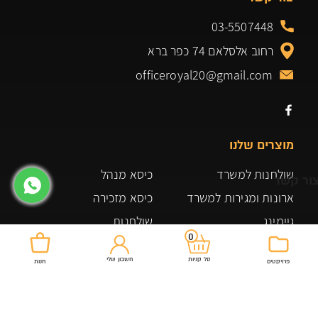
03-5507448
רחוב אלסלאם 74 כפר ברא
officeroyal20@gmail.com
מוצרים שלנו
שולחנות למשרד
כיסא מנהל
ור קשר
ארונות ומגירות למשרד
כיסא מזכירה
גיימינג
שולחנות
0
שולחן ביתי למשרד
ארונות אחסון
חשבון שלי
סל קניות
פרויקטים
חנות
ארונות אחסון ומדפים
משרדים
כורסאות ופינות ישיבה
תקנון האתר
כיסאות