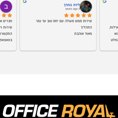
ליזה בחרך
ב
o
4 years ago
שירות ממש מעולה עם יחס טוב עד גמר 
אמג'ד דואג שהמוצר יגיע במהירות וביעילות, 
התהליך
מוצרים ברמת גימור מדהימה. עכשיו הוא 
מאוד אוהבת
התחיל להביא חדרי ילדים גם אנחנו בהחלט 
עמג'אד, 
רצוני, תו
שיש. כל 