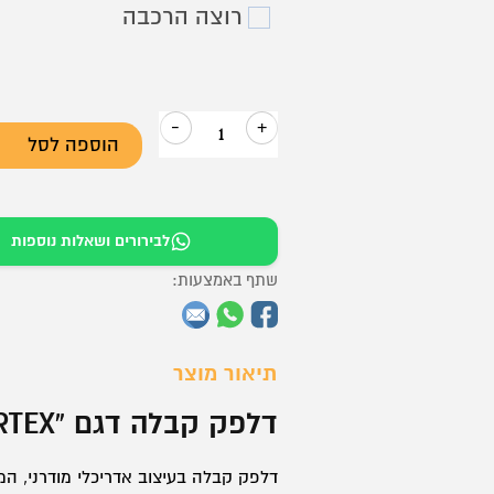
₪7,499.
₪10,500.
רוצה הרכבה
-
+
הוספה לסל
כמות
של
דלפק
לבירורים ושאלות נוספות
קבלה
דגם
שתף באמצעות:
VERTEX
תיאור מוצר
דלפק קבלה דגם “VERTEX”
דלפק קבלה בעיצוב אדריכלי מודרני, המ