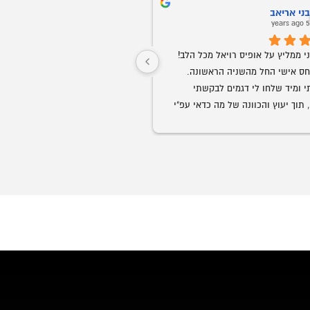
ני אריאב
Oz Buba
5 years ago
5 years ag
חברים אני ממליץ על אופיס רויאל מכל הלב! 
שירות ויחס אישי החל מהשניה הראשונה. 
התקשרתי ומיד שלחו לי דגמים לבקשתי 
ממש נדיר בנוף העסקים בארצנו.
בוואצאפ, תוך יעוץ והכוונה של מה כדאי עפ"י 
הצורך. קיבלתי ליווי אישי של של בחור בשם 
גבר שבגברים.
הזמנתי ביום חמישי סט שלם חלומי למשרד 
בעיכוב של כמה ימים.
וכבר ביום ראשון הכל היה מורכב לשביעות 
ך יומיים בלבד!
אני ממליץ לכל מי שמחפש ריהוט משרדי, 
ליהנות ממוצרי פרמיום, במחירים הכי טובים 
המשרדים ועד לקבלת הריהוט והרכ
הכבוד לכם ותמשיכו כך!
מלא.
💖🏆🥇