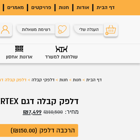
דף הבית
אודות
חנות
פרויקטים
מאמרים
העגלה שלי
רשימת משאלות
0
0
שולחנות למשרד
ארונות אחסון
דף הבית
>
חנות
>
חנות
>
דלפקי קבלה
>
דלפק קבלה דגם TEX
דלפק קבלה דגם VERTEX
המחיר
המחיר
מחיר:
10,500
₪
7,499
₪
המקורי
הנוכחי
הרכבה דלפק (₪150.00)
היה:
הוא: