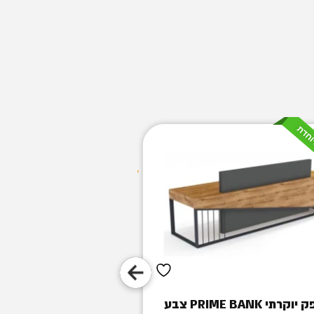
דלפק יוקרתי PRIME BANK צבע
דלפק קבלה דגם ROYAL