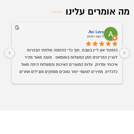
מה אומרים עלינו
Avi Levy
5 years ago
הזמנתי און ליין בשבת. תוך כדי ההזמנה שלחתי הבהרות 
לעניין הפריטים וזמן המשלוח בווטסאפ.  מענה מאוד מהיר 
איכותי ומדויק. עלות המוצרים האיכות והמשלוח היתה מאוד 
כלכלית. מחירים לטעמי יותר נמוכים מספקים מובילים אחרים 
השולחן הנבחר 
עם איכות ושירות הרבה יותר גבוה. האספקה היתה תוך פחות 
מ-24 שעות מההזמנה.
ממליץ בחום על אופיס רויאל.  ככול ויהיו לי צרכים עתידים 
לבטח אעדיף להשתמש בהם.