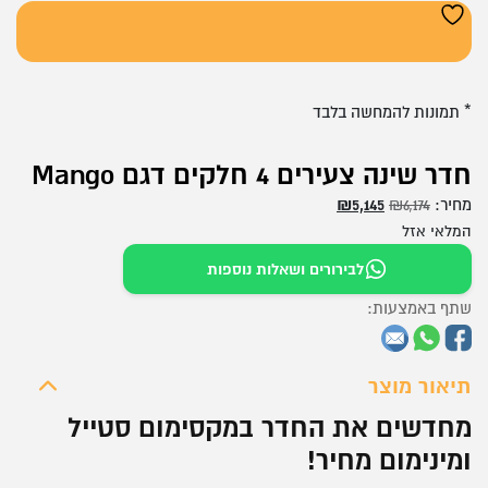
* תמונות להמחשה בלבד
חדר שינה צעירים 4 חלקים דגם Mango
המחיר
המחיר
מחיר:
6,174
₪
5,145
₪
המקורי
הנוכחי
המלאי אזל
היה:
הוא:
לבירורים ושאלות נוספות
₪5,145.
₪6,174.
שתף באמצעות:
תיאור מוצר
מחדשים את החדר במקסימום סטייל
ומינימום מחיר!