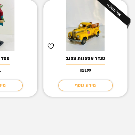
טנדר אספנות צהוב
פסל ה
1
₪
199
מידע נוסף
מיד