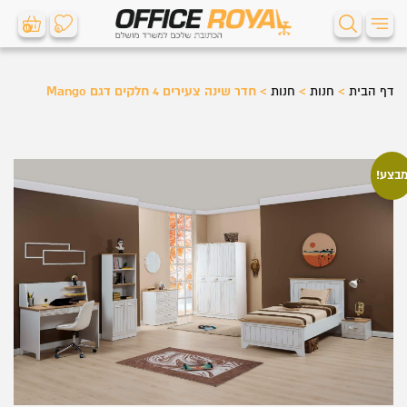
0
0
דף הבית
>
חנות
>
חנות
>
חדר שינה צעירים 4 חלקים דגם Mango
בצע!