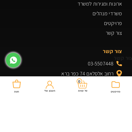
ארונות ומגירות למשרד
משרדי מנהלים
פרויקטים
צור קשר
צור קשר
ור קשר
03-5507448
רחוב אלסלאם 74 כפר ברא
0
officeroyal20@gmail.com
חשבון שלי
סל קניות
פרויקטים
חנות
מוצרים שלנו
שולחנות למשרד
כיסא מנהל