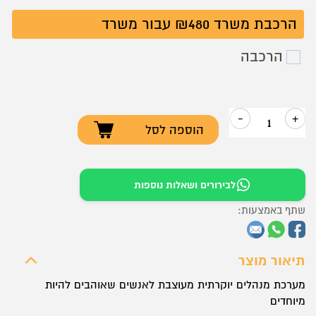
הרכבת משרד ₪480 עבור משרד
הרכבה
-
+
הוספה לסל
כמות
של
מערכת
לבירורים ושאלות נוספות
מנהלים
שתף באמצעות:
יוקרתית
דגם
ALBA
תיאור מוצר
מערכת מנהלים יוקרתית מעוצבת לאנשים שאוהבים להיות
מיוחדים