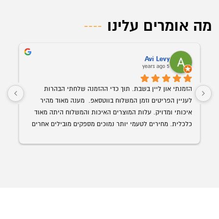
מה אומרים עלינו
Avi Levy
5 years ago
הזמנתי און ליין בשבת. תוך כדי ההזמנה שלחתי הבהרות 
לעניין הפריטים וזמן המשלוח בווטסאפ.  מענה מאוד מהיר 
איכותי ומדויק. עלות המוצרים האיכות והמשלוח היתה מאוד 
כלכלית. מחירים לטעמי יותר נמוכים מספקים מובילים אחרים 
השולחן הנבחר 
עם איכות ושירות הרבה יותר גבוה. האספקה היתה תוך פחות 
מ-24 שעות מההזמנה.
ממליץ בחום על אופיס רויאל.  ככול ויהיו לי צרכים עתידים 
לבטח אעדיף להשתמש בהם.