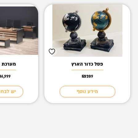
פסל כדור הארץ
מערכת מ
₪
6,999
₪
209
מידע נוסף
יש לבחו