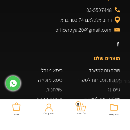
03-5507448
רחוב אלסלאם 74 כפר ברא
officeroyal20@gmail.com
מוצרים שלנו
שולחנות למשרד
כיסא מנהל
ארונות ומגירות למשרד
כיסא מזכירה
ור קשר
גיימינג
שולחנות
שולחן ביתי למשרד
ארונות אחסון
0
ארונות אחסון ומדפים
משרדים
חשבון שלי
סל קניות
פרויקטים
חנות
כורסאות ופינות ישיבה
תקנון האתר
כיסאות