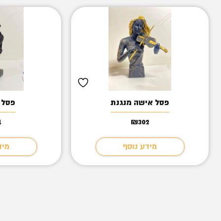
פסל אישה מנגנת
פסל 
1
₪
302
מידע נוסף
מיד