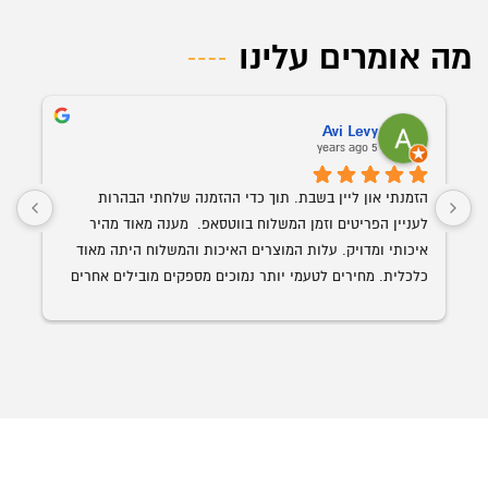
מה אומרים עלינו
Avi Levy
5 years ago
הזמנתי און ליין בשבת. תוך כדי ההזמנה שלחתי הבהרות 
לעניין הפריטים וזמן המשלוח בווטסאפ.  מענה מאוד מהיר 
איכותי ומדויק. עלות המוצרים האיכות והמשלוח היתה מאוד 
כלכלית. מחירים לטעמי יותר נמוכים מספקים מובילים אחרים 
השולחן הנבחר 
עם איכות ושירות הרבה יותר גבוה. האספקה היתה תוך פחות 
מ-24 שעות מההזמנה.
ממליץ בחום על אופיס רויאל.  ככול ויהיו לי צרכים עתידים 
לבטח אעדיף להשתמש בהם.