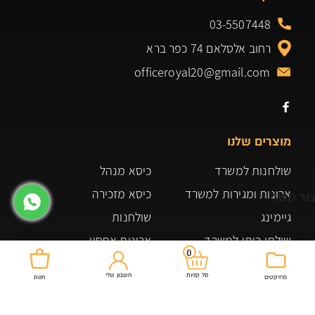
03-5507448
רחוב אלסלאם 74 כפר ברא
officeroyal20@gmail.com
מוצרים שלנו
שולחנות למשרד
כיסא מנהל
ארונות ומגירות למשרד
כיסא מזכירה
ור קשר
גיימינג
שולחנות
שולחן ביתי למשרד
ארונות אחסון
0
ארונות אחסון ומדפים
משרדים
חשבון שלי
סל קניות
פרויקטים
חנות
כורסאות ופינות ישיבה
תקנון האתר
כיסאות