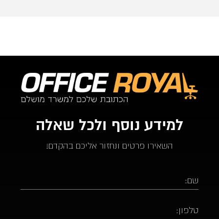
ממליץ בחום על אופיס רויאל.  ככול ויהיו לי צרכים עתידים 
לבטח אעדיף להשתמש בהם.
למידע נוסף ולכל שאלה
השאירו פרטים ונחזור אליכם בהקדם!