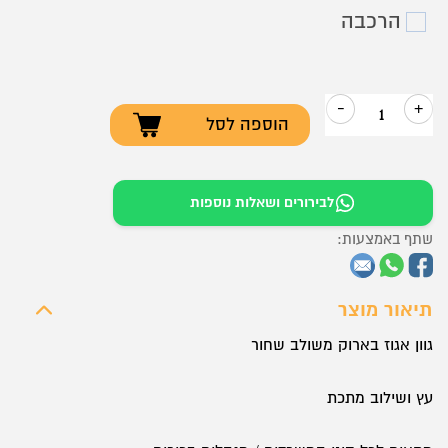
הרכבה
-
+
הוספה לסל
כמות
של
כוננית/ארון
לבירורים ושאלות נוספות
אחסון
שתף באמצעות:
דגם
VEZUV
תיאור מוצר
גוון אגוז בארוק משולב שחור
עץ ושילוב מתכת