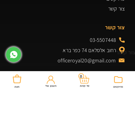
צור קשר
צור קשר
03-5507448
רחוב אלסלאם 74 כפר ברא
ור קשר
officeroyal20@gmail.com
0
חשבון שלי
סל קניות
פרויקטים
חנות
מוצרים שלנו
שולחנות למשרד
כיסא מנהל
ארונות ומגירות למשרד
כיסא מזכירה
גיימינג
שולחנות
שולחן ביתי למשרד
ארונות אחסון