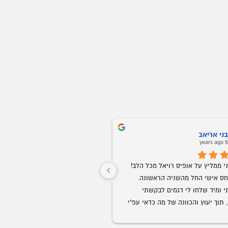
ני אריאב
Oz Buba
5 years ago
5 years ag
חברים אני ממליץ על אופיס רויאל מכל הלב! 
שירות ויחס אישי החל מהשניה הראשונה. 
התקשרתי ומיד שלחו לי דגמים לבקשתי 
ממש נדיר בנוף העסקים בארצנו.
בוואצאפ, תוך יעוץ והכוונה של מה כדאי עפ"י 
הצורך. קיבלתי ליווי אישי של של בחור בשם 
גבר שבגברים.