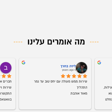
מה אומרים עלינו
ליזה בחרך
ב
o
4 years ago
שירות ממש מעולה עם יחס טוב עד גמר 
אמג'ד דואג שהמוצר יגיע במהירות וביעילות, 
התהליך
מוצרים ברמת גימור מדהימה. עכשיו הוא 
מאוד אוהבת
התחיל להביא חדרי ילדים גם אנחנו בהחלט 
עמג'אד, 