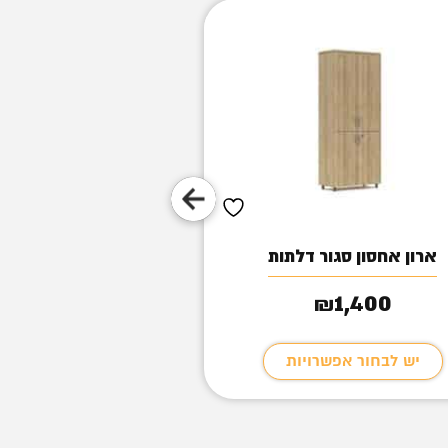
ארון אחסון סגור דלתות
מגירות ENES
670
1,400
₪
₪
יש לבחור אפשרויות
הוספה לסל