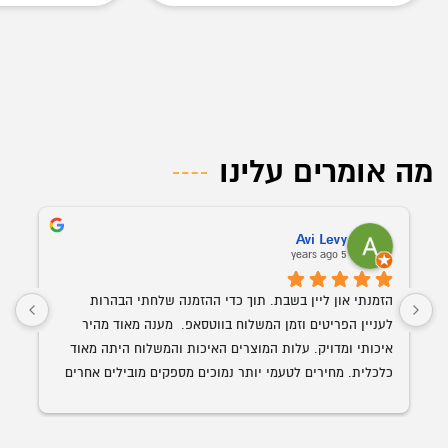
מה אומרים עלינו
Avi Levy
5 years ago
הזמנתי און ליין בשבת. תוך כדי ההזמנה שלחתי הבהרות 
לעניין הפריטים וזמן המשלוח בווטסאפ.  מענה מאוד מהיר 
איכותי ומדויק. עלות המוצרים האיכות והמשלוח היתה מאוד 
כלכלית. מחירים לטעמי יותר נמוכים מספקים מובילים אחרים 
השולחן הנבחר 
עם איכות ושירות הרבה יותר גבוה. האספקה היתה תוך פחות 
מ-24 שעות מההזמנה.