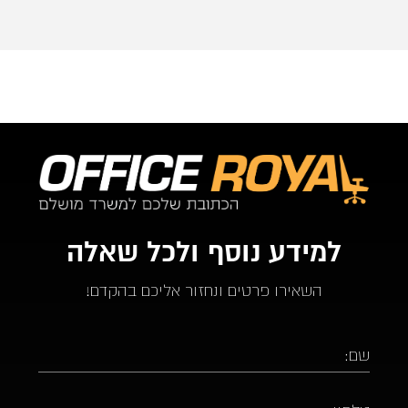
ממליץ בחום על אופיס רויאל.  ככול ויהיו לי צרכים עתידים 
לבטח אעדיף להשתמש בהם.
למידע נוסף ולכל שאלה
השאירו פרטים ונחזור אליכם בהקדם!