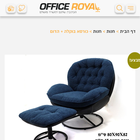
0
0
דף הבית
>
חנות
>
חנות
>
כורסא בוקלה + הדום
בצע!