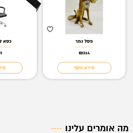
פסל נמר
כסא ליי
69
₪
314
מידע נוסף
מיד
מה אומרים עלינו