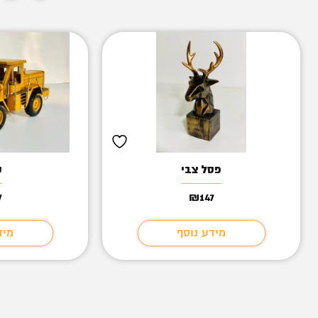
פסל צבי
ש
7
₪
147
מידע נוסף
מיד