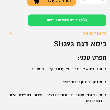
הוספה לעגלה
כמות
של
כיסא
לבירורים ושאלות נוספות
דגם
SJ1393
תיאור מוצר
כיסא דגם SJ1393
מפרט טכני:
סוג:
כיסא אורח / כיסא עבודה קל – מסתובב
מנגנון:
מנגנון סיבוב 360°
מושב וגב:
מושב וגב מרופדים בריפוד איכותי בתפירת יהלום
דקורטיבית