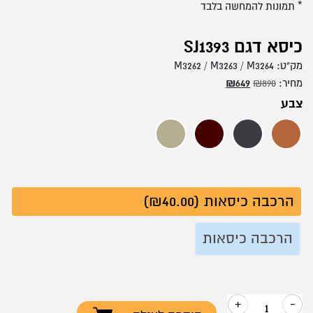
* תמונות להמחשה בלבד
כיסא דגם SJ1393
מק"ט:
M3262 / M3263 / M3264
המחיר
המחיר
מחיר:
890
₪
649
₪
המקורי
הנוכחי
צבע
היה:
הוא:
₪649.
₪890.
קאמל
שחור
חום
קרם
הרכבה כיסאות (₪40.00)
הרכבה כיסאות
+
-