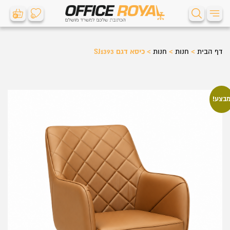
0
0
דף הבית
>
חנות
>
חנות
>
כיסא דגם SJ1393
בצע!