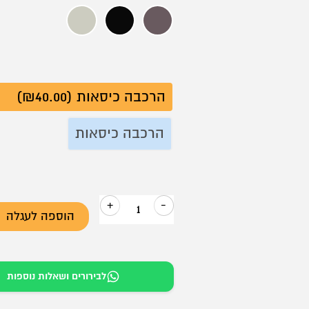
היה:
הוא:
חום כהה
שחור
קרם
₪499.
₪718.
הרכבה כיסאות (₪40.00)
הרכבה כיסאות
+
-
הוספה לעגלה
כמות
של
כיסא
לבירורים ושאלות נוספות
אורח
SJ-