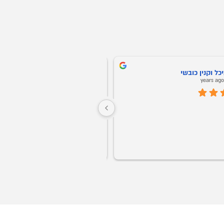
ני אריאב
Oz Buba
5 years ago
5 years ag
חברים אני ממליץ על אופיס רויאל מכל הלב! 
שירות ויחס אישי החל מהשניה הראשונה. 
התקשרתי ומיד שלחו לי דגמים לבקשתי 
ממש נדיר בנוף העסקים בארצנו.
בוואצאפ, תוך יעוץ והכוונה של מה כדאי עפ"י 
הצורך. קיבלתי ליווי אישי של של בחור בשם 
גבר שבגברים.
הזמנתי ביום חמישי סט שלם חלומי למשרד 
בעיכוב של כמה ימים.
וכבר ביום ראשון הכל היה מורכב לשביעות 
ך יומיים בלבד!
אני ממליץ לכל מי שמחפש ריהוט משרדי, 
ליהנות ממוצרי פרמיום, במחירים הכי טובים 
המשרדים ועד לקבלת הריהוט והרכ