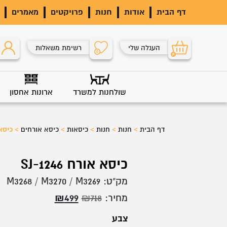
דף הבית
אודות
חנות
פרויקטים
מאמרים
העגלה שלי
רשימת משאלות
0
0
שולחנות למשרד
ארונות אחסון
דף הבית
>
חנות
>
חנות
>
כיסאות
>
כיסא אורחים
>
כיסא או
כיסא אורח SJ-1246
מק"ט:
M3268 / M3270 / M3269
המחיר
המחיר
מחיר:
718
₪
499
₪
המקורי
הנוכחי
צבע