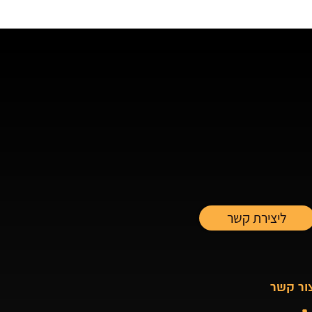
הכבוד לכם ותמשיכו כך!
מלא.
💖🏆🥇
ור קשר