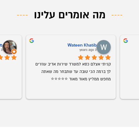
מה אומרים עלינו
ליזה בחרך
ב
o
4 years ago
שירות ממש מעולה עם יחס טוב עד גמר 
אמג'ד דואג שהמוצר יגיע במהירות וביעילות, 
התהליך
מוצרים ברמת גימור מדהימה. עכשיו הוא 
מאוד אוהבת
התחיל להביא חדרי ילדים גם אנחנו בהחלט 
עמג'אד, 
רצוני, תו