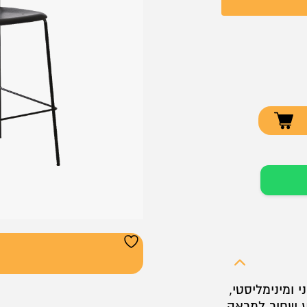
 ומינימליסטי,
ע שחור למראה