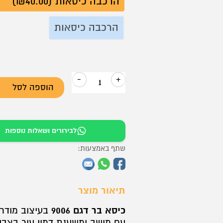
הרכבה כיסאות (₪40.00)
הרכבה כיסאות
-
+
הוספה לסל
כמות
של
כיסא
לבירורים ושאלות נוספות
בר
דגם
שתף באמצעות:
9006
תיאור מוצר
כיסא בר דגם 9006
בעיצוב מודרני
עם מושב ומשענת דמוי עור בצב