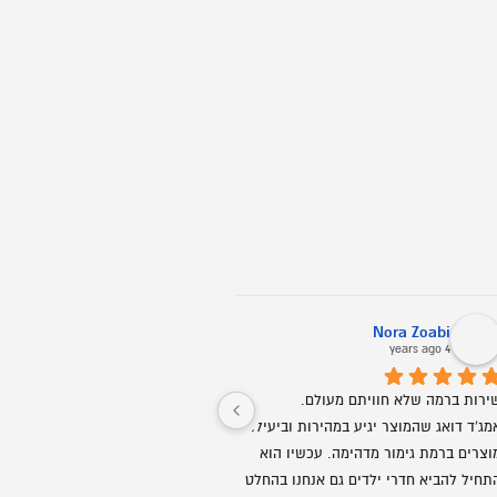
ני אריאב
Oz Buba
5 years ago
5 years ag
חברים אני ממליץ על אופיס רויאל מכל הלב! 
שירות ויחס אישי החל מהשניה הראשונה. 
התקשרתי ומיד שלחו לי דגמים לבקשתי 
ממש נדיר בנוף העסקים בארצנו.
בוואצאפ, תוך יעוץ והכוונה של מה כדאי עפ"י 