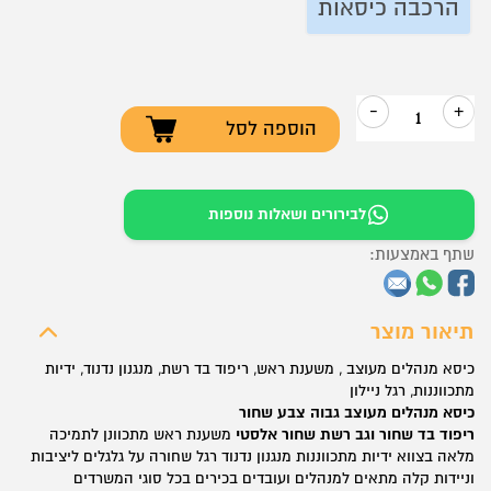
הרכבה כיסאות
-
+
הוספה לסל
כמות
של
כיסא
לבירורים ושאלות נוספות
מנהלים
שתף באמצעות:
–
דגם
פראוד
תיאור מוצר
גבוה
כיסא מנהלים מעוצב , משענת ראש, ריפוד בד רשת, מנגנון נדנוד, ידיות
מתכווננות, רגל ניילון
כיסא מנהלים מעוצב גבוה צבע שחור
ריפוד בד שחור וגב רשת שחור אלסטי
משענת ראש מתכוונן לתמיכה
מלאה בצווא ידיות מתכווננות מנגנון נדנוד רגל שחורה על גלגלים ליציבות
וניידות קלה מתאים למנהלים ועובדים בכירים בכל סוגי המשרדים