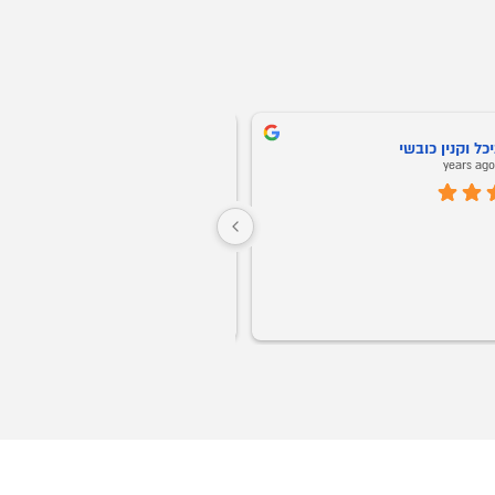
כל וקנין כובשי
דורון בן-משה
3 years ago
חנות מעולה לריהוט למשרד ולבית