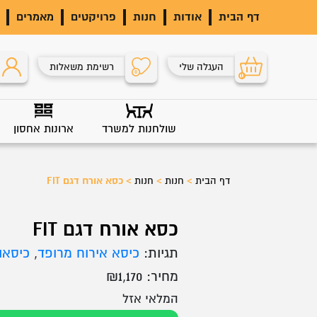
דף הבית
אודות
חנות
פרויקטים
מאמרים
העגלה שלי
רשימת משאלות
0
0
שולחנות למשרד
ארונות אחסון
דף הבית
>
חנות
>
חנות
>
כסא אורח דגם FIT
כסא אורח דגם FIT
תגיות:
כיסא אירוח מרופד
,
כיסאו
מחיר:
1,170
₪
המלאי אזל