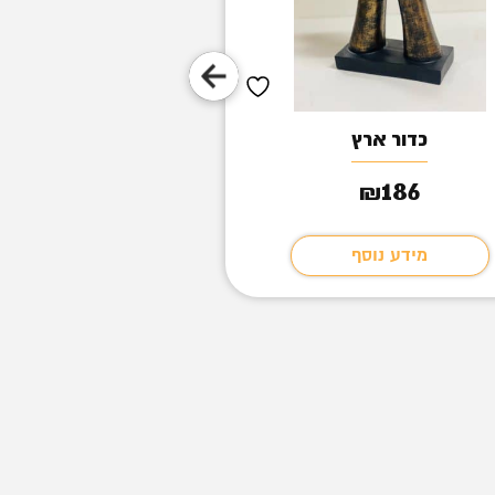
כדור ארץ
כסא לייקרה 101
1,269
186
₪
₪
מידע נוסף
מידע נוסף