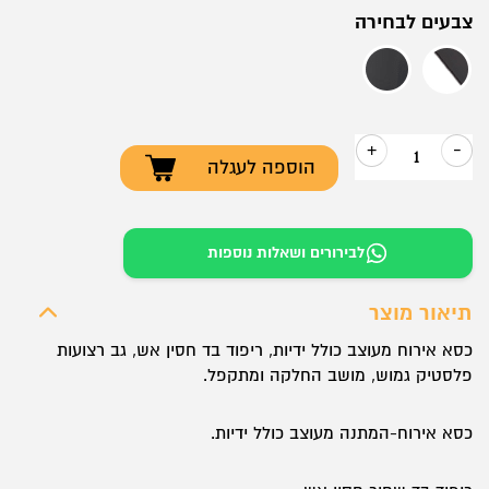
צבעים לבחירה
שחור
לבן שילוב שחור
+
-
הוספה לעגלה
כמות
של
כסא
לבירורים ושאלות נוספות
אירוח
–
תיאור מוצר
דגם
כסא אירוח מעוצב כולל ידיות, ריפוד בד חסין אש, גב רצועות
גלובאל
פלסטיק גמוש, מושב החלקה ומתקפל.
ידיות
וגלגלים
כסא אירוח-המתנה מעוצב כולל ידיות.