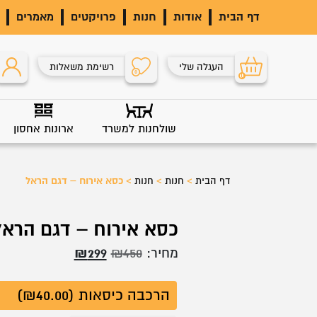
דף הבית
אודות
חנות
פרויקטים
מאמרים
העגלה שלי
רשימת משאלות
0
0
שולחנות למשרד
ארונות אחסון
דף הבית
>
חנות
>
חנות
>
כסא אירוח – דגם הראל
כסא אירוח – דגם הראל
המחיר
המחיר
מחיר:
450
₪
299
₪
המקורי
הנוכחי
הרכבה כיסאות (₪40.00)
היה:
הוא: