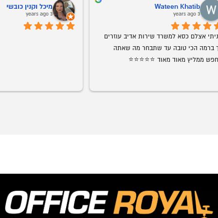
ליזה בחרך
ב
o
4 years ago
שירות ממש מעולה עם יחס טוב עד גמר 
אמג'ד דואג שהמוצר יגיע במהירות וביעילות, 
התהליך
מוצרים ברמת גימור מדהימה. עכשיו הוא 
מאוד אוהבת
התחיל להביא חדרי ילדים גם אנחנו בהחלט 
עמג'אד, 
רצוני, תו
שיש. כל 