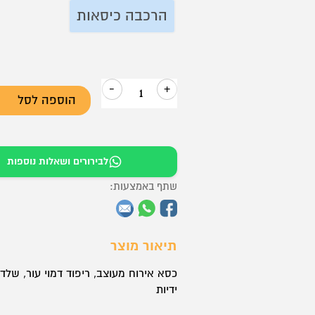
₪299.
₪450.
הרכבה כיסאות
-
+
הוספה לסל
כמות
של
כסא
לבירורים ושאלות נוספות
אירוח
–
שתף באמצעות:
דגם
הראל
תיאור מוצר
ידיות