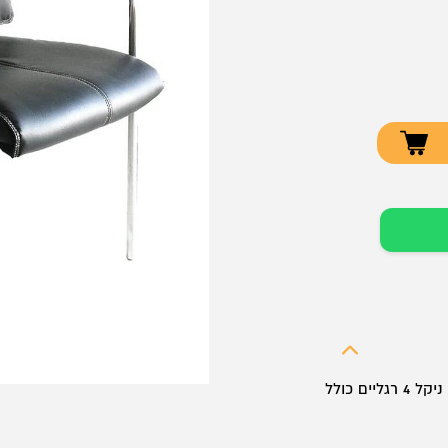
כסא אירוח מעוצב, ריפוד דמוי עור, שלד ניקל 4 רגליים כולל