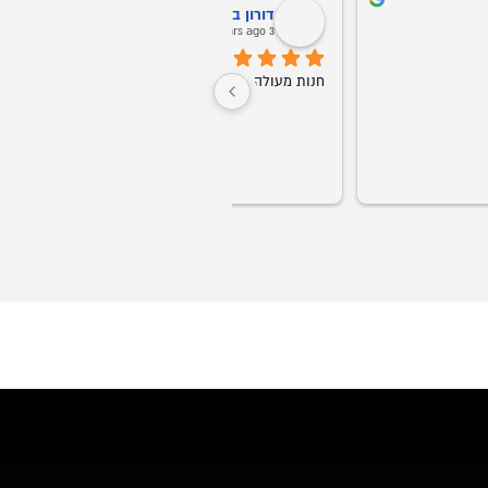
ני אריאב
Oz Buba
5 years ago
5 years ag
חברים אני ממליץ על אופיס רויאל מכל הלב! 
שירות ויחס אישי החל מהשניה הראשונה. 
התקשרתי ומיד שלחו לי דגמים לבקשתי 
ממש נדיר בנוף העסקים בארצנו.
בוואצאפ, תוך יעוץ והכוונה של מה כדאי עפ"י 
הצורך. קיבלתי ליווי אישי של של בחור בשם 
גבר שבגברים.
הזמנתי ביום חמישי סט שלם חלומי למשרד 
בעיכוב של כמה ימים.
וכבר ביום ראשון הכל היה מורכב לשביעות 
ך יומיים בלבד!
אני ממליץ לכל מי שמחפש ריהוט משרדי, 
ליהנות ממוצרי פרמיום, במחירים הכי טובים 
המשרדים ועד לקבלת הריהוט והרכ
הכבוד לכם ותמשיכו כך!
מלא.
💖🏆🥇