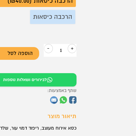
הרכבה כיסאות (₪40.00)
הרכבה כיסאות
-
+
הוספה לסל
כמות
של
כסא
לבירורים ושאלות נוספות
אירוח
–
שתף באמצעות:
דגם
דן
תיאור מוצר
כסא אירוח מעוצב, ריפוד דמוי עור, שלד