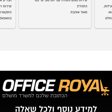
שירות ממש מעולה עם יחס טוב עד גמר 
אמג'ד דואג שהמוצר יגיע במהירות וביעילות, 
התהליך
מוצרים ברמת גימור מדהימה. עכשיו הוא 
מאוד אוהבת
התחיל להביא חדרי ילדים גם אנחנו בהחלט 
עמג'אד, 
רצוני, תו
שיש. כל 
למידע נוסף ולכל שאלה