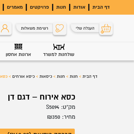
דף הבית
אודות
חנות
פרויקטים
מאמרים
העגלה שלי
רשימת משאלות
0
0
שולחנות למשרד
ארונות אחסון
דף הבית
>
חנות
>
חנות
>
כיסאות
>
כיסא אורחים
>
כסא 
כסא אירוח – דגם דן
מק"ט:
S5094
מחיר:
350
₪