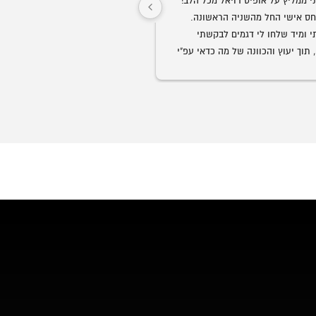
חברים אני ממליץ על אופיס רויאל מכל הלב! 
שירות ויחס אישי החל מהשניה הראשונה. 
התקשרתי ומיד שלחו לי דגמים לבקשתי 
ממש נדיר בנוף העסקים בארצנו.
בוואצאפ, תוך יעוץ והכוונה של מה כדאי עפ"י 
הצורך. קיבלתי ליווי אישי של של בחור בשם 
גבר שבגברים.
הזמנתי ביום חמישי סט שלם חלומי למשרד 
בעיכוב של כמה ימים.
וכבר ביום ראשון הכל היה מורכב לשביעות 
ך יומיים בלבד!
אני ממליץ לכל מי שמחפש ריהוט משרדי, 
ליהנות ממוצרי פרמיום, במחירים הכי טובים 
המשרדים ועד לקבלת הריהוט והרכ
הכבוד לכם ותמשיכו כך!
מלא.
💖🏆🥇