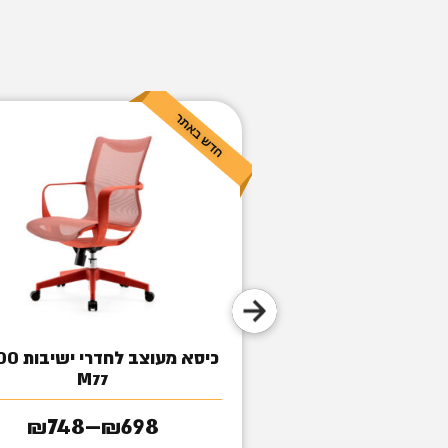
עבודה סמפה
כיסא מעוצב 
M77
440
₪
748
698
–
₪
₪
טווח