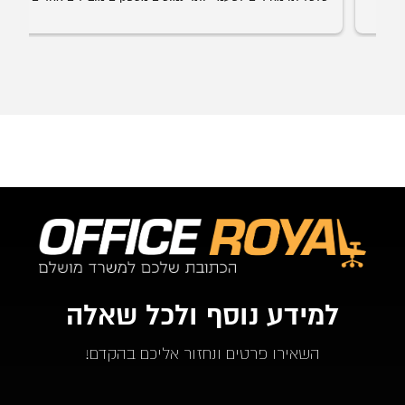
להגיע אליי להרכיב לי שולחן זמני עד לקבלת השולחן הנבחר 
עם איכות ושירות הרבה יותר גבוה. האספקה היתה תוך פחות 
מ-24 שעות מההזמנה.
מעבר לזה, כל השירות היה מקצועי, אדיב, פשוט תענוג. החל 
ממליץ בחום על אופיס רויאל.  ככול ויהיו לי צרכים עתידים 
לבטח אעדיף להשתמש בהם.
למידע נוסף ולכל שאלה
השאירו פרטים ונחזור אליכם בהקדם!