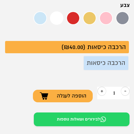
צבע
אפור 3
ורוד
צהוב 2
אדום
לבן 2
תכלת
הרכבה כיסאות (₪40.00)
הרכבה כיסאות
+
-
הוספה לעגלה
כמות
של
כסא
לבירורים ושאלות נוספות
אירוח
–