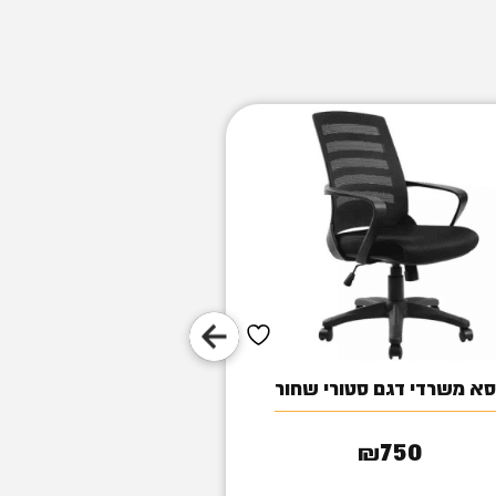
א משרדי דגם סטורי שחור
כסא אירוח דגם 
850
750
₪
₪