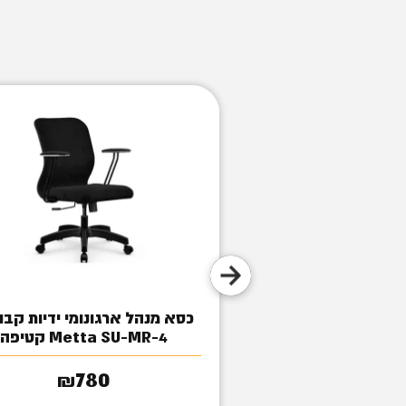
ורח דגם אומגה
כסא מנהל ארגונומי ידיות קבו
Metta SU-MR-4 קטיפה
890
₪
780
₪