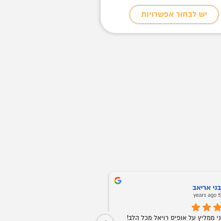
יש לבחור אפשרויות
יש לבחור אפשר
ני אריאב
Oz Buba
5 years ago
5 years ag
חברים אני ממליץ על אופיס רויאל מכל הלב! 