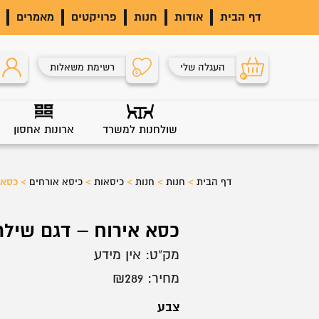
דף הבית
אודות
חנות
פרויקטים
מאמרים
העגלה שלי
רשימת משאלות
0
0
שולחנות למשרד
ארונות אחסון
דף הבית
>
חנות
>
חנות
>
כיסאות
>
כיסא אורחים
>
כסא 
כסא אירוח – דגם שילת
מק"ט:
אין מידע
מחיר:
289
₪
צבע