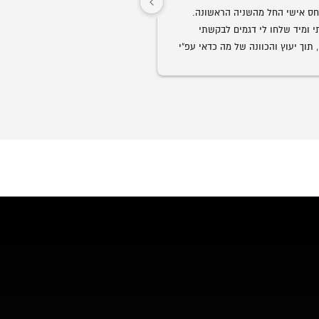
שירות ויחס אישי החל מהשניה הראשונה. 
התקשרתי ומיד שלחו לי דגמים לבקשתי 
ממש נדיר בנוף העסקים בארצנו.
בוואצאפ, תוך יעוץ והכוונה של מה כדאי עפ"י 
הצורך. קיבלתי ליווי אישי של של בחור בשם 
גבר שבגברים.
הזמנתי ביום חמישי סט שלם חלומי למשרד 
בעיכוב של כמה ימים.
וכבר ביום ראשון הכל היה מורכב לשביעות 
ך יומיים בלבד!
אני ממליץ לכל מי שמחפש ריהוט משרדי, 
ליהנות ממוצרי פרמיום, במחירים הכי טובים 
המשרדים ועד לקבלת הריהוט והרכ
הכבוד לכם ותמשיכו כך!
מלא.
💖🏆🥇