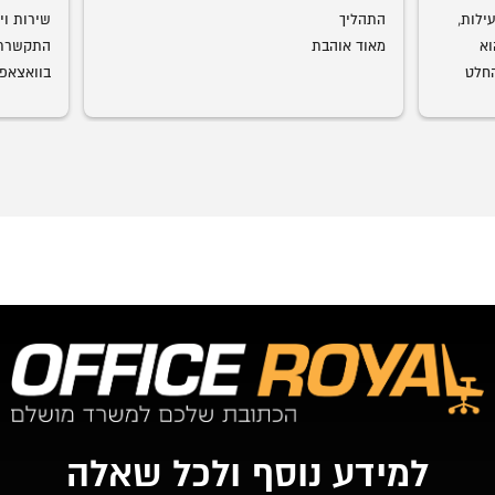
אמג'ד דואג שהמוצר יגיע במהירות וביעילות, 
התהליך
מוצרים ברמת גימור מדהימה. עכשיו הוא 
מאוד אוהבת
התחיל להביא חדרי ילדים גם אנחנו בהחלט 
עמג'אד, 
רצוני, תו
שיש. כל 
למידע נוסף ולכל שאלה