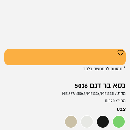
* תמונות להמחשה בלבד
כסא בר דגם 5016
מק"ט:
M51337/S5068/M51336/M51335
מחיר:
320
₪
צבע
דמוי עור ירוק
דמוי עור שחור
קרם
דמוי עור לבן