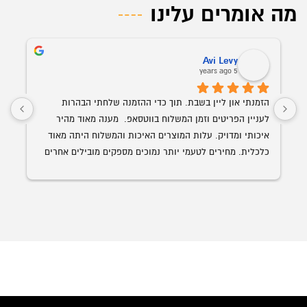
מה אומרים עלינו
Avi Levy
5 years ago
הזמנתי און ליין בשבת. תוך כדי ההזמנה שלחתי הבהרות 
לעניין הפריטים וזמן המשלוח בווטסאפ.  מענה מאוד מהיר 
איכותי ומדויק. עלות המוצרים האיכות והמשלוח היתה מאוד 
כלכלית. מחירים לטעמי יותר נמוכים מספקים מובילים אחרים 
השולחן הנבחר 
עם איכות ושירות הרבה יותר גבוה. האספקה היתה תוך פחות 
מ-24 שעות מההזמנה.
ממליץ בחום על אופיס רויאל.  ככול ויהיו לי צרכים עתידים 
לבטח אעדיף להשתמש בהם.